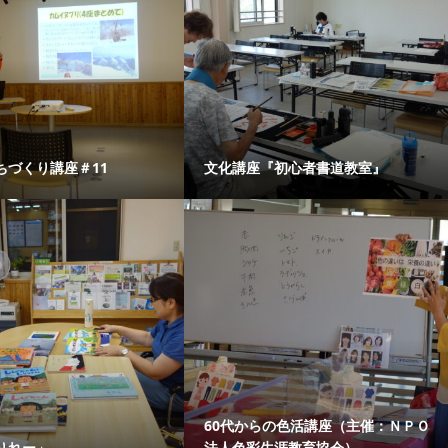
ちづくり講座＃11
文化講座『初心者書道教室』
60代からの色活講座（主催：ＮＰＯ
りれー」
法人色彩生涯教育協会）