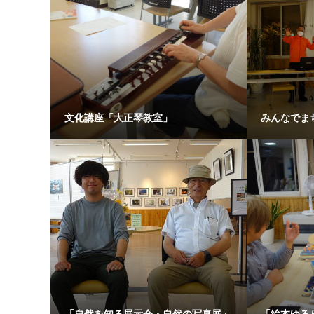
文化講座「大正琴教室」
みんなでま
「自然を知る展示会・自然の写真展」
「絵本ゆる