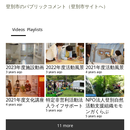
登別市のパブリックコメント（登別市サイトへ）
Videos
Playlists
2023年度施設動画
2022年度活動風景
2021年度活動風景
3 years ago
3 years ago
4 years ago
2021年度文化講座
特定非営利活動法
NPO法人登別自然
4 years ago
人ライフサポート
活動支援組織モモ
5 years ago
ンガくらぶ
5 years ago
11 more