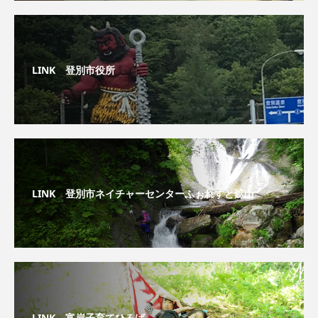
LINK 登別市役所
LINK 登別市ネイチャーセンターふぉれすと鉱山
LINK 富岸子育てひろば