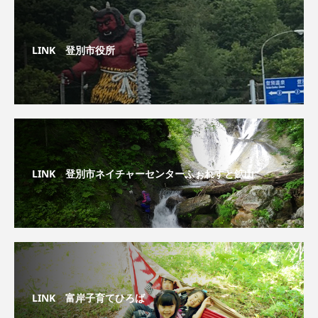
LINK 登別市役所
LINK 登別市ネイチャーセンターふぉれすと鉱山
LINK 富岸子育てひろば