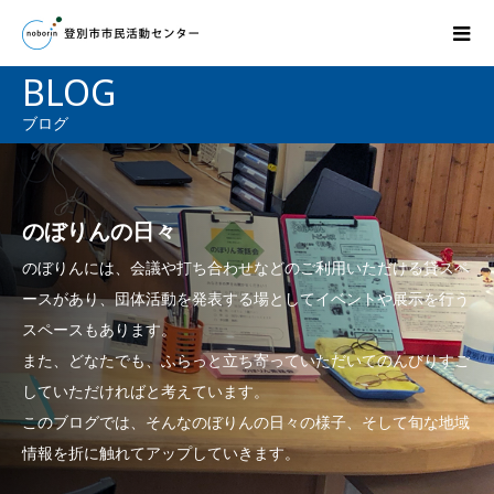
BLOG
ブログ
のぼりんの日々
のぼりんには、会議や打ち合わせなどのご利用いただける貸スペ
ースがあり、団体活動を発表する場としてイベントや展示を行う
スペースもあります。
また、どなたでも、ふらっと立ち寄っていただいてのんびりすご
していただければと考えています。
このブログでは、そんなのぼりんの日々の様子、そして旬な地域
情報を折に触れてアップしていきます。