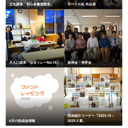
文化講座「初心者書道教室」
サークル杜 作品展
大人に絵本「ゆるリレーNo.19」
楽伸会・伸芽会
団体紹介コーナー『2024.10～
6月の助成金情報
2025.3 展...