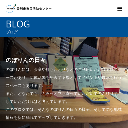
BLOG
ブログ
のぼりんの日々
のぼりんには、会議や打ち合わせなどのご利用いただける貸スペ
ースがあり、団体活動を発表する場としてイベントや展示を行う
スペースもあります。
また、どなたでも、ふらっと立ち寄っていただいてのんびりすご
していただければと考えています。
このブログでは、そんなのぼりんの日々の様子、そして旬な地域
情報を折に触れてアップしていきます。