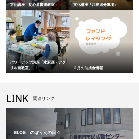
文化講座「初心者書道教室」
文化講座「江差追分道場」
パワーアップ講座「水彩画・アク
リル画教室」
２月の助成金情報
LINK
関連リンク
BLOG のぼりんの日々