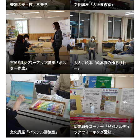
登別の美・技、再発見
文化講座『大正琴教室』
市民活動パワーアップ講座『ポス
大人に絵本『絵本読みゆるりれ
ター作成』
ー』
団体紹介コーナー『登別ノルディ
文化講座「パステル画教室」
ックウォーキング愛好...