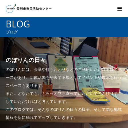
BLOG
ブログ
のぼりんの日々
のぼりんには、会議や打ち合わせなどのご利用いただける貸スペ
ースがあり、団体活動を発表する場としてイベントや展示を行う
スペースもあります。
また、どなたでも、ふらっと立ち寄っていただいてのんびりすご
していただければと考えています。
このブログでは、そんなのぼりんの日々の様子、そして旬な地域
情報を折に触れてアップしていきます。