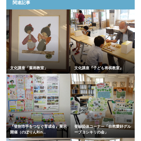
関連記事
文化講座「葉画教室」
文化講座『子ども将棋教室』
『登別市手をつなぐ育成会』展示
登録団体コーナー「自然愛好グル
開催（のぼりんRin...
ープヨシキリの会」