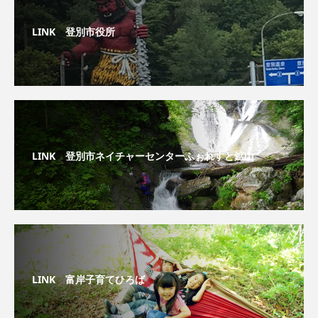
LINK 登別市役所
LINK 登別市ネイチャーセンターふぉれすと鉱山
LINK 富岸子育てひろば