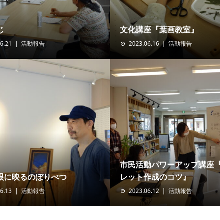
じ
文化講座『葉画教室』
6.21
活動報告
2023.06.16
活動報告
市民活動パワーアップ講座
眼に映るのぼりべつ
レット作成のコツ』
6.13
活動報告
2023.06.12
活動報告