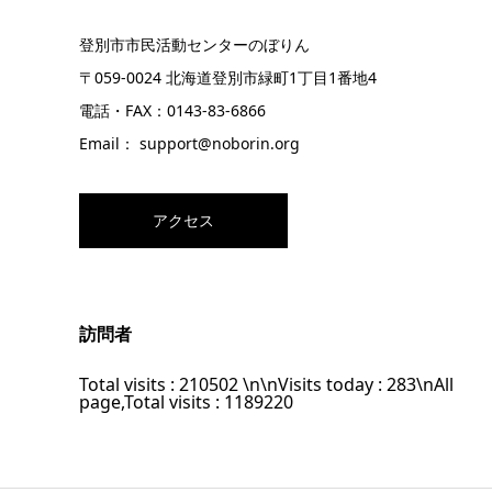
登別市市民活動センターのぼりん
〒059-0024 北海道登別市緑町1丁目1番地4
電話・FAX：0143-83-6866
Email： support@noborin.org
アクセス
訪問者
Total visits :
210502
\n\nVisits today :
283
\nAll
page,Total visits :
1189220