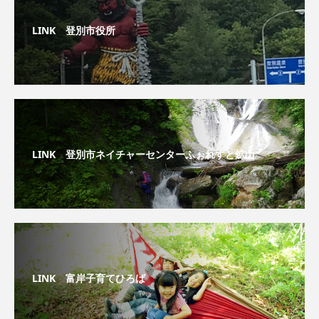
LINK 登別市役所
LINK 登別市ネイチャーセンターふぉれすと鉱山
LINK 富岸子育てひろば