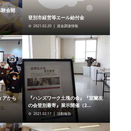
体験会開
登別市経営等エール給付金
2021.02.20
資金調達情報
ィアから
『ハンズワーク土塊の会』『室蘭友
の会登別最寄』展示開催（2...
2021.02.17
活動報告