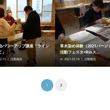
動パワーアップ講座「ライン
草木染め体験（2021バージ
て」
活動フェスタ×Rinス...
2.15
活動報告
2021.02.14
活動報告
1
2