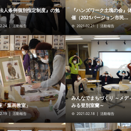
O法人条例個別指定制度』の勉
『ハンズワーク土塊の会』
催（2021バージョン市民...
2.24
活動報告
2021.02.21
活動報告
みんなでまちづくり ～メデ
座「葉画教室」
みる登別室蘭～
2.19
活動報告
2021.02.18
活動報告