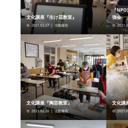
『NP
文化講座『生け花教室』
強会
2021.02.27
活動報告
2021.0
文化講座『陶芸教室』
文化講
2021.02.20
活動報告
2021.0