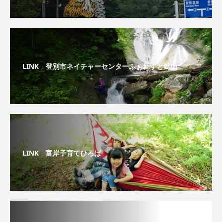
LINK 登別市ネイチャーセンターふぉれすと鉱山
LINK 富岸子育てひろば