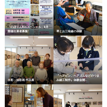
「のぼりんRinスペシャル」8月
開催出展者募集!
琴とお三味線の体験
『ヘアピン、ヘアゴムなどのつま
水彩・油彩画 作品展
み細工制作』体験会開...