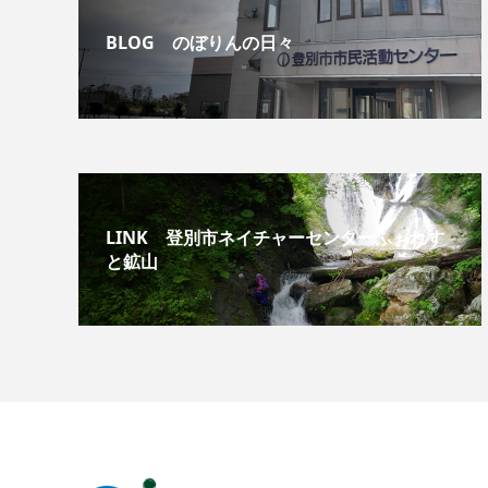
BLOG のぼりんの日々
LINK 登別市ネイチャーセンターふぉれす
と鉱山