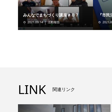
みんなでまちづくり講座＃０７
『市民
2021.09.14
活動報告
2021.0
LINK
関連リンク