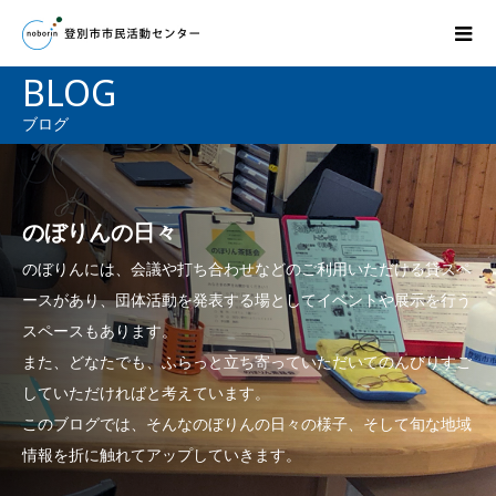
BLOG
ブログ
のぼりんの日々
のぼりんには、会議や打ち合わせなどのご利用いただける貸スペ
ースがあり、団体活動を発表する場としてイベントや展示を行う
スペースもあります。
また、どなたでも、ふらっと立ち寄っていただいてのんびりすご
していただければと考えています。
このブログでは、そんなのぼりんの日々の様子、そして旬な地域
情報を折に触れてアップしていきます。