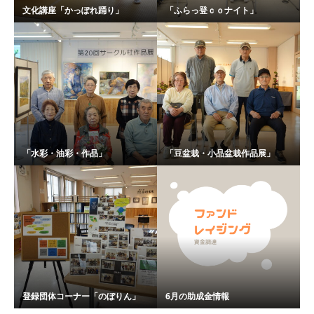
文化講座「かっぽれ踊り」
「ふらっ登ｃｏナイト」
「水彩・油彩・作品」
「豆盆栽・小品盆栽作品展」
登録団体コーナー「のぼりん」
6月の助成金情報