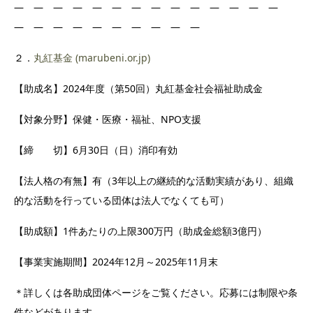
― ― ― ― ― ― ― ― ― ― ― ― ― ―
― ― ― ― ― ― ― ― ― ―
２．
丸紅基金 (marubeni.or.jp)
【助成名】2024年度（第50回）丸紅基金社会福祉助成金
【対象分野】保健・医療・福祉、NPO支援
【締 切】6月30日（日）消印有効
【法人格の有無】有（3年以上の継続的な活動実績があり、組織
的な活動を行っている団体は法人でなくても可）
【助成額】1件あたりの上限300万円（助成金総額3億円）
【事業実施期間】2024年12月～2025年11月末
＊詳しくは各助成団体ページをご覧ください。応募には制限や条
件などがあります。