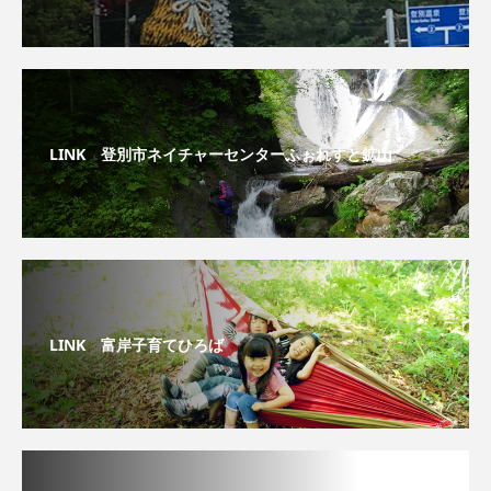
LINK 登別市ネイチャーセンターふぉれすと鉱山
LINK 富岸子育てひろば