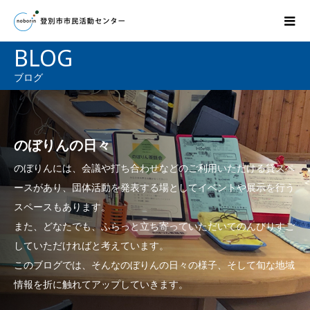
BLOG
ブログ
のぼりんの日々
のぼりんには、会議や打ち合わせなどのご利用いただける貸スペ
ースがあり、団体活動を発表する場としてイベントや展示を行う
スペースもあります。
また、どなたでも、ふらっと立ち寄っていただいてのんびりすご
していただければと考えています。
このブログでは、そんなのぼりんの日々の様子、そして旬な地域
情報を折に触れてアップしていきます。