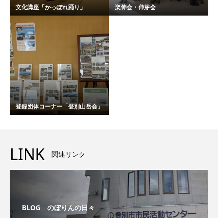
文化講座「かっぽれ踊り」
楽伸会・伸芽会
登録団体コーナー「登別山岳会」
LINK
関連リンク
BLOG のぼりんの日々