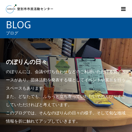
BLOG
ブログ
のぼりんの日々
のぼりんには、会議や打ち合わせなどのご利用いただける貸スペ
ースがあり、団体活動を発表する場としてイベントや展示を行う
スペースもあります。
また、どなたでも、ふらっと立ち寄っていただいてのんびりすご
していただければと考えています。
このブログでは、そんなのぼりんの日々の様子、そして旬な地域
情報を折に触れてアップしていきます。