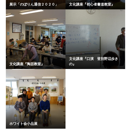
展示「のぼりん通信２０２０」
文化講座『初心者書道教室』
文化講座『口演 登別野辺歩き
文化講座『陶芸教室』
の』
ホワイト会小品展