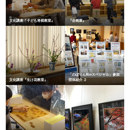
文化講座『子ども将棋教室』
『企画展』
「のぼりんRinスペシャル」参加
文化講座『生け花教室』
団体紹介.２