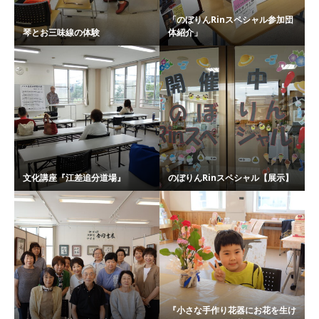
「のぼりんRinスペシャル参加団
琴とお三味線の体験
体紹介」
文化講座『江差追分道場』
のぼりんRinスペシャル【展示】
『小さな手作り花器にお花を生け