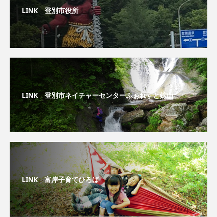
LINK 登別市役所
LINK 登別市ネイチャーセンターふぉれすと鉱山
LINK 富岸子育てひろば