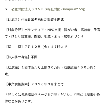
２．
公益財団法人ＳＯＭＰＯ福祉財団 (sompo-wf.org)
【助成名】住民参加型福祉活動資金助成
【対象分野】ボランティア・NPO支援、障がい者、高齢者、子育
て・ひとり親支援、医療、地域・まち・居場所づくり
【締 切】７月１２日（金）１７時まで
【法人格の有無】不問
【助成額】１団体あたり上限３０万円（助成総額４５０万円予
定）
【事業実施期間】２０２６年３月末まで
＊詳しくは各助成団体ページをご覧ください。応募には制限や条
件などがあります。