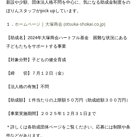
新設や少額、団体法人格不問を中心に、気になる助成金制度をの
ぼりんスタッフがpick upしています。
１．
ホームページ | 大塚商会 (otsuka-shokai.co.jp)
【助成名】2024年大塚商会ハートフル基金 困難な状況にある
子どもたちをサポートする事業
【対象分野】子どもの健全育成
【締 切】７月１２日（金）
【法人格の有無】不問
【助成額】１件当たりの上限額５０万円（助成総額３００万円）
【事業実施期間】２０２５年１２月３１日まで
＊詳しくは各助成団体ページをご覧ください。応募には制限や条
件などがあります。