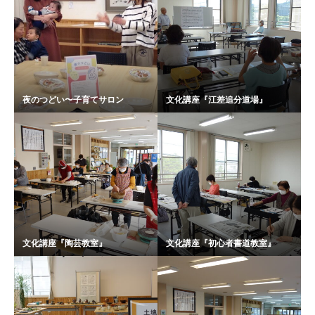
夜のつどい〜子育てサロン
文化講座『江差追分道場』
文化講座『陶芸教室』
文化講座『初心者書道教室』