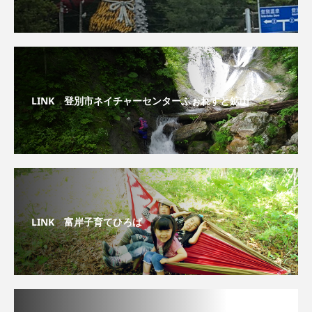
LINK 登別市ネイチャーセンターふぉれすと鉱山
LINK 富岸子育てひろば