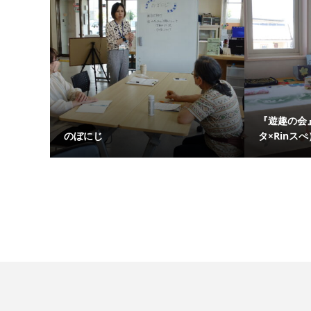
『遊趣の会』
のぼにじ
タ×Rinスぺ