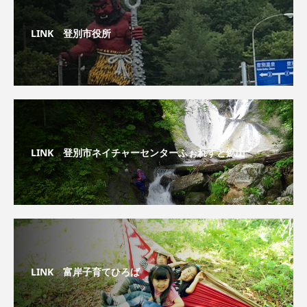
LINK 登別市役所
LINK 登別市ネイチャーセンターふぉれすと鉱山
LINK 富岸子育てひろば