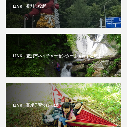
LINK 登別市役所
LINK 登別市ネイチャーセンターふぉれすと鉱山
LINK 富岸子育てひろば