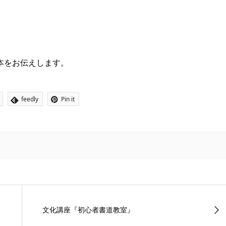
本をお伝えします。
feedly
Pin it
文化講座『初心者書道教室』