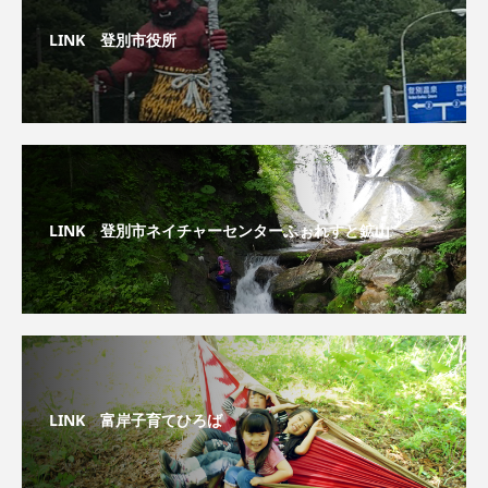
LINK 登別市役所
LINK 登別市ネイチャーセンターふぉれすと鉱山
LINK 富岸子育てひろば