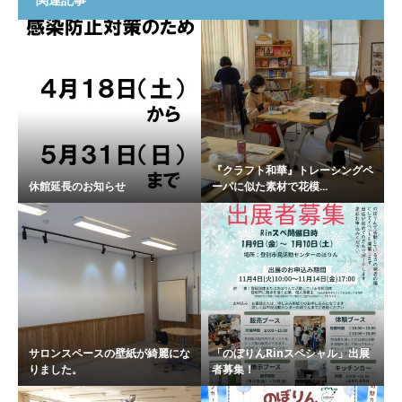
『クラフト和華』トレーシングペ
休館延長のお知らせ
ーパに似た素材で花模...
サロンスペースの壁紙が綺麗にな
「のぼりんRinスペシャル」出展
りました。
者募集！