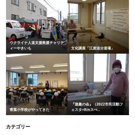
ウクライナ人道支援救援チャリテ
ィーやきいも
文化講座「江差追分道場」
『遊趣の会』（2022市民活動フ
青葉小学校がやってきた
ェスタ×Rinスぺ...
カテゴリー