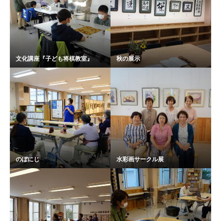
文化講座『子ども将棋教室』
秋の展示
のぼにじ
水彩画サークル展