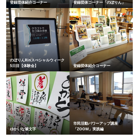
登録団体紹介コーナー
登録団体コーナー「のぼりん」
のぼりんRinスぺシャルウィーク
5日目【体験会】
登録団体紹介コーナー
市民活動パワーアップ講座
ゆかいな筆文字
「ZOOM」実践編