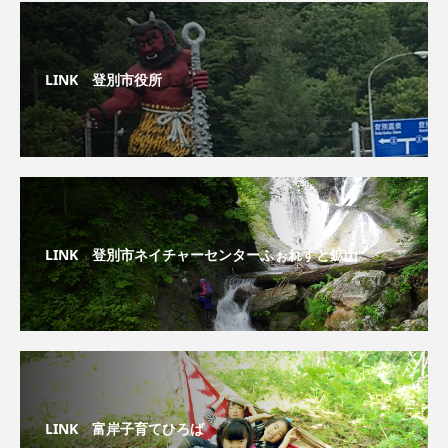
LINK 登別市役所
LINK 登別市ネイチャーセンターふぉれすと鉱山
LINK 富岸子育てひろば