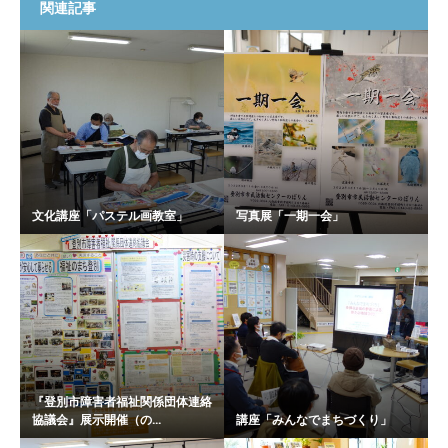
関連記事
文化講座「パステル画教室」
写真展「一期一会」
『登別市障害者福祉関係団体連絡
協議会』展示開催（の...
講座「みんなでまちづくり」