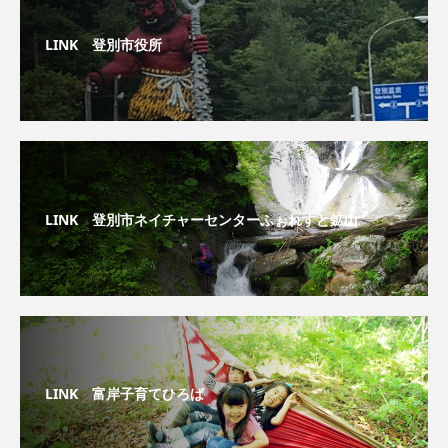
LINK 登別市役所
LINK 登別市ネイチャーセンターふぉれすと鉱山
LINK 富岸子育てひろば