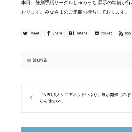
本日、登別手話サークルしゅわっち 展示の準備が行
おります。みなさまのご来館お待ちしております。
Tweet
Share
Hatena
Pocket
RSS
活動報告
『NPO法人シニアネットいぶり』展示開催（のぼ
りんRinスペ...