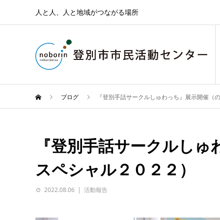
人と人、人と地域がつながる場所
ブログ
『登別手話サークルしゅわっち』展示開催（の
『登別手話サークルしゅわ
スペシャル２０２２）
2022.08.06
活動報告