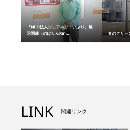
『NPO法人シニアネットいぶり』展
示開催（のぼりんRin...
春のクリー
LINK
関連リンク