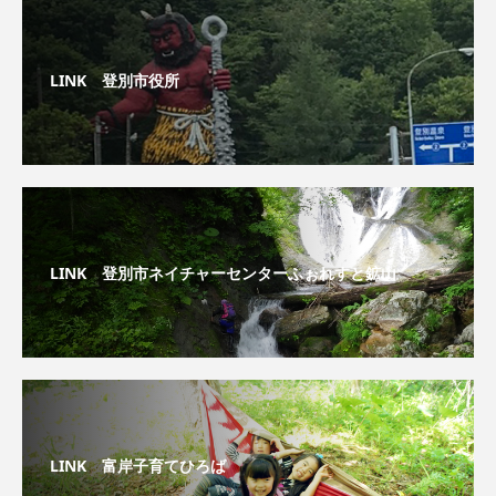
LINK 登別市役所
LINK 登別市ネイチャーセンターふぉれすと鉱山
LINK 富岸子育てひろば