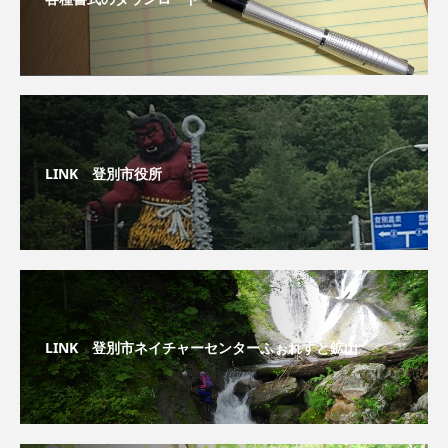
LINK 登別市役所
LINK 登別市ネイチャーセンターふぉれすと鉱山