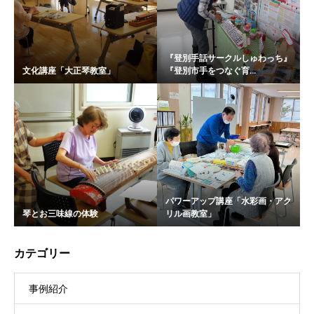
『登別手話サークルしゅわっち』
文化講座「大正琴教室」
『登別市手をつなぐ育...
パワーアップ講座「水彩画・アク
琴とお三味線の体験
リル画教室」
カテゴリー
事例紹介