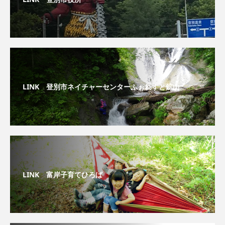
LINK 登別市ネイチャーセンターふぉれすと鉱山
LINK 富岸子育てひろば