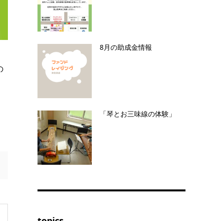
8月の助成金情報
の
「琴とお三味線の体験」
topics