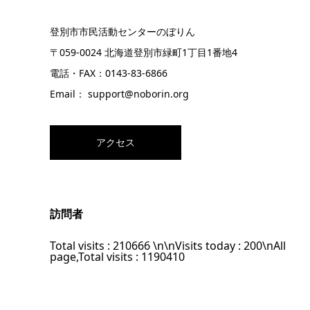
登別市市民活動センターのぼりん
〒059-0024 北海道登別市緑町1丁目1番地4
電話・FAX：0143-83-6866
Email： support@noborin.org
アクセス
訪問者
Total visits :
210666
\n\nVisits today :
200
\nAll
page,Total visits :
1190410