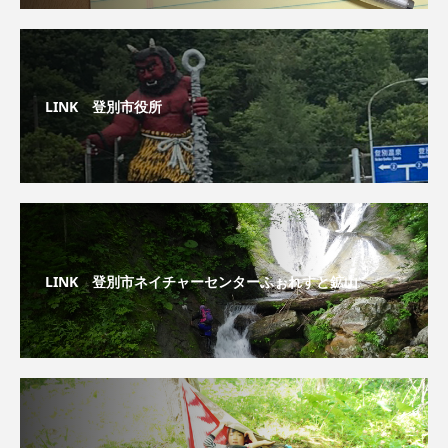
LINK 登別市役所
LINK 登別市ネイチャーセンターふぉれすと鉱山