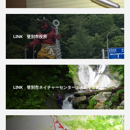
LINK 登別市役所
LINK 登別市ネイチャーセンターふぉれすと鉱山