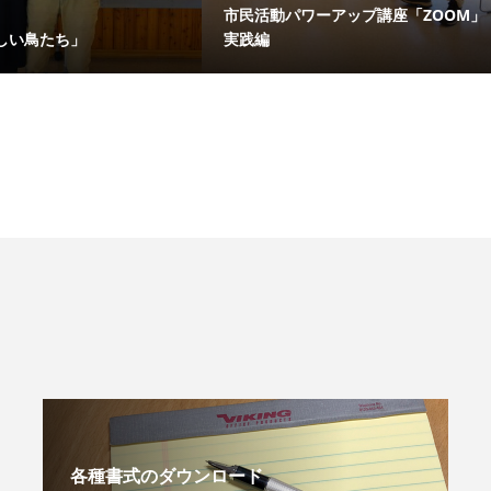
市民活動パワーアップ講座「ZOOM」
しい鳥たち」
実践編
各種書式のダウンロード