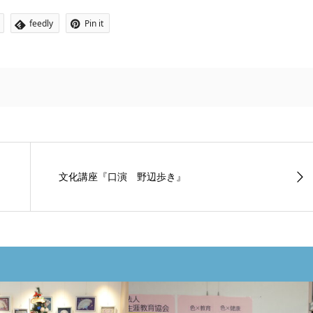
feedly
Pin it
文化講座『口演 野辺歩き』