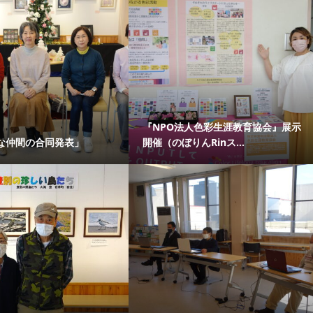
『NPO法人色彩生涯教育協会』展示
な仲間の合同発表」
開催（のぼりんRinス...