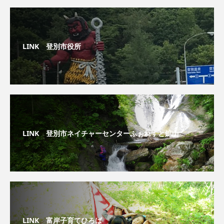
LINK 登別市役所
LINK 登別市ネイチャーセンターふぉれすと鉱山
LINK 富岸子育てひろば