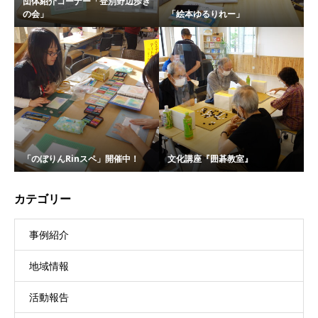
団体紹介コーナー「登別野辺歩き
の会」
「絵本ゆるりれー」
「のぼりんRinスペ」開催中！
文化講座『囲碁教室』
カテゴリー
事例紹介
地域情報
活動報告