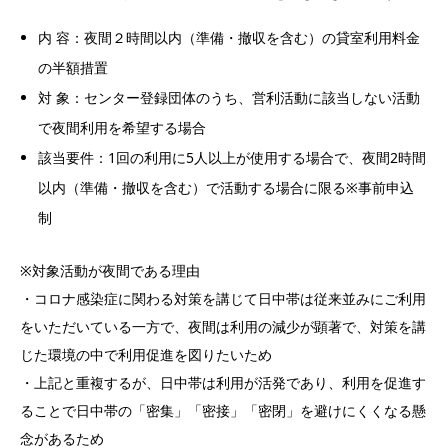
内 容：夜間２時間以内（準備・撤収を含む）の貸室利用料金
の半額措置
対 象：センター登録団体のうち、営利活動に該当しない活動
で夜間利用を希望する場合
該当要件：1回の利用に5人以上が使用する場合で、夜間2時間
以内（準備・撤収を含む）で活動する場合に限る※事前申込
制
※対象活動が夜間である理由
・コロナ感染症に関わる対策を講じて日中帯は従来並みにご利用
をいただいている一方で、夜間は利用の減少が顕著で、対策を講
じた環境の中で利用促進を図りたいため
・上記と重複するが、日中帯は利用が活発であり、利用を促進す
ることで日中帯の「密集」「密接」「密閉」を避けにくくなる懸
念があるため