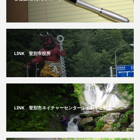
LINK 登別市役所
LINK 登別市ネイチャーセンターふぉれすと鉱山