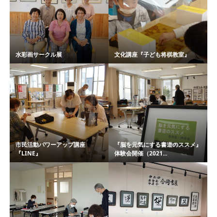
水彩画サークル展
文化講座『子ども将棋教室』
市民活動パワーアップ講座
『脳を元気にする書道のススメ』
『LINE』
体験会開催（2021...