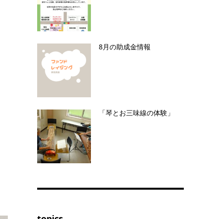
8月の助成金情報
「琴とお三味線の体験」
topics