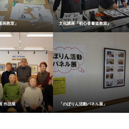
葉画教室」
文化講座『初心者書道教室』
画 作品展
「のぼりん活動パネル展」