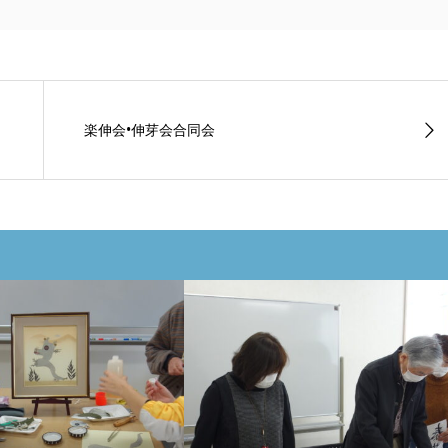
楽伸会•伸芽会合同会