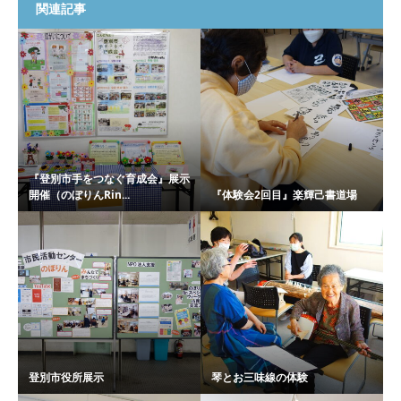
関連記事
『登別市手をつなぐ育成会』展示
開催（のぼりんRin...
『体験会2回目』楽輝己書道場
登別市役所展示
琴とお三味線の体験