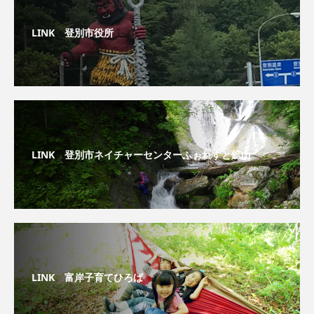
LINK 登別市役所
LINK 登別市ネイチャーセンターふぉれすと鉱山
LINK 富岸子育てひろば