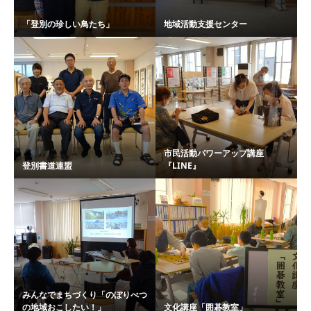
「登別の珍しい鳥たち」
地域活動支援センター
市民活動パワーアップ講座
登別書道連盟
『LINE』
みんなでまちづくり「のぼりべつ
の地域おこしたい！」
文化講座「囲碁教室」