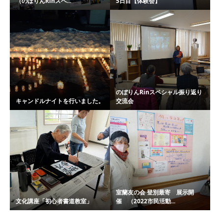
（のぼりんRinスペ...
5日目【体験会】
のぼりんRinスペシャル振り返り
キャンドルナイトを行いました。
交流会
室蘭友の会 登別最寄 展示開
文化講座「初心者書道教室」
催 （2022市民活動...