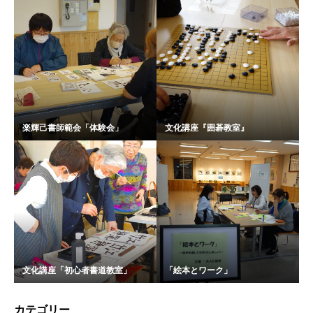
楽輝己書師範会「体験会」
文化講座『囲碁教室』
文化講座「初心者書道教室」
「絵本とワーク」
カテゴリー