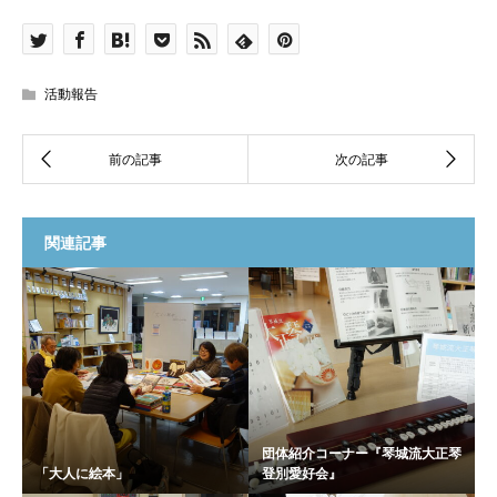
活動報告
関連記事
団体紹介コーナー『琴城流大正琴
「大人に絵本」
登別愛好会』