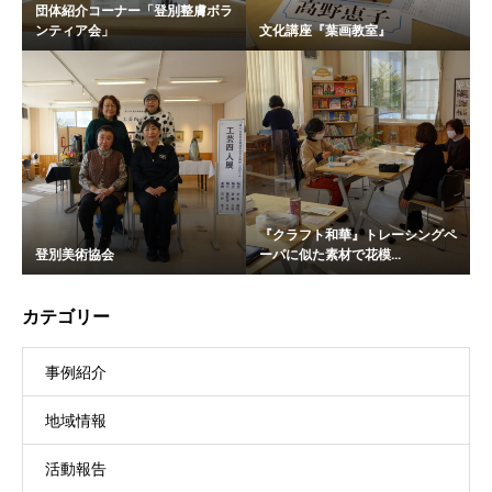
団体紹介コーナー「登別整膚ボラ
ンティア会」
文化講座『葉画教室』
『クラフト和華』トレーシングペ
登別美術協会
ーパに似た素材で花模...
カテゴリー
事例紹介
地域情報
活動報告