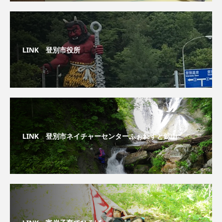
LINK 登別市役所
LINK 登別市ネイチャーセンターふぉれすと鉱山