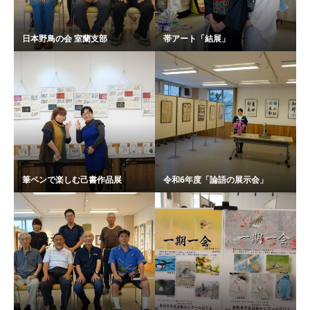
日本野鳥の会 室蘭支部
帯アート「結展」
筆ペンで楽しむ己書作品展
令和6年度「論語の展示会」